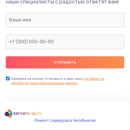
наши специалисты с радостью ответят вам!
1300 руб.
Заказать
Ремонт капиллярной трубки
400 руб.
Заказать
Замена блока питания
1000 руб.
Заказать
Нажимая на кнопку отправить я даю свое
согласие на
обработку моих персональных данных.
Прошивка / разблокировка
900 руб.
Заказать
servers-iq.ru
Ремонт серверов в Челябинске
Замена термостата