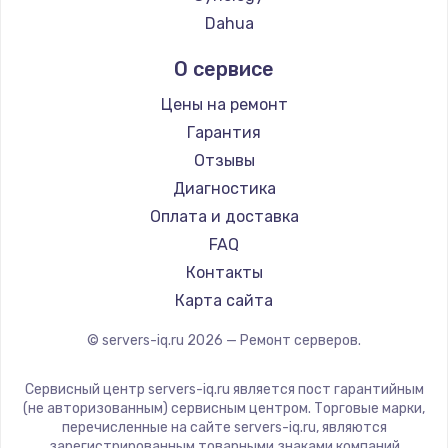
2500 руб.
Dahua
Заказать
О сервисе
Замена электроконфорки
Цены на ремонт
1300 руб.
Гарантия
Заказать
Отзывы
Диагностика
Техобслуживание
Оплата и доставка
900 руб.
FAQ
Заказать
Контакты
Карта сайта
Установка / подключение / демонтаж
© servers-iq.ru
2026
— Ремонт серверов.
1300 руб.
Заказать
Сервисный центр servers-iq.ru является пост гарантийным
(не авторизованным) сервисным центром. Торговые марки,
перечисленные на сайте servers-iq.ru, являются
Прошивка
зарегистрированным товарными знаками компаний