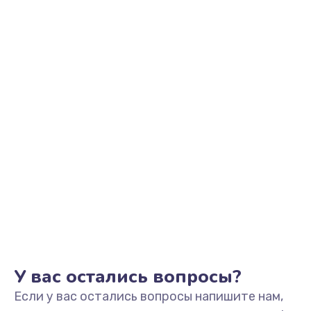
2500 руб.
Заказать
Замена видеоадаптера (видеокарты)
1800 руб.
Заказать
Замена, перепайка чипа
1300 руб.
Заказать
Замена HDMI-разъема
650 руб.
Заказать
У вас остались вопросы?
Если у вас остались вопросы напишите нам,
Замена/Pемонт карбюратора