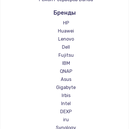
900 руб.
Бренды
Заказать
HP
Замена сенсорного датчика
Huawei
1300 руб.
Lenovo
Заказать
Dell
Fujitsu
Замена сигнальной лампы
IBM
1200 руб.
QNAP
Заказать
Asus
Gigabyte
Замена системной платы
Irbis
1500 руб.
Intel
Заказать
DEXP
iru
Замена температурного датчика
Synology