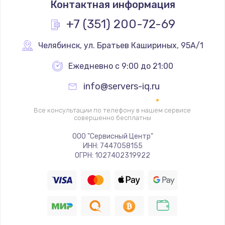
Контактная информация
1200 руб.
Заказать
+7 (351) 200-72-69
Замена реле
Челябинск
,
 ул. Братьев Кашириных, 95А/1
1000 руб.
Ежедневно с 9:00 до 21:00
Заказать
info@servers-iq.ru
Замена термопредохранителя
Все консультации по телефону в нашем сервисе
700 руб.
совершенно бесплатны
Заказать
ООО "Сервисный Центр"
ИНН: 7447058155
ОГРН: 1027402319922
Замена ТЭНа
2500 руб.
Заказать
Замена шнура