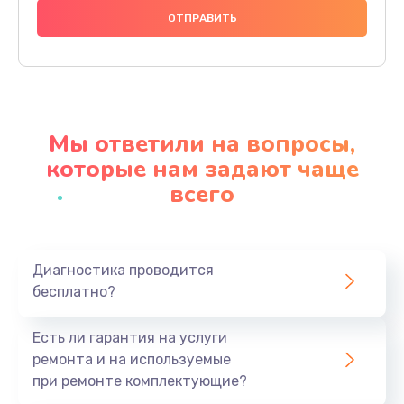
1000 руб.
Заказать
Ремонт материнской платы
4500 руб.
Мы ответили на вопросы,
Заказать
которые нам задают чаще
всего
Профилактическая чистка
1000 руб.
Заказать
Диагностика проводится
бесплатно?
Прошивка BIOS
1920 руб.
Есть ли гарантия на услуги
Заказать
ремонта и на используемые
при ремонте комплектующие?
Замена северного моста