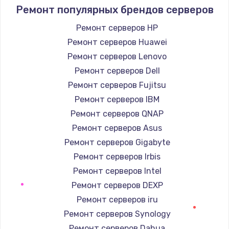
1400 руб.
Ремонт популярных брендов серверов
Заказать
Ремонт серверов HP
Ремонт серверов Huawei
Замена / ремонт электронного модуля
управления
Ремонт серверов Lenovo
600 руб.
Ремонт серверов Dell
Заказать
Ремонт серверов Fujitsu
Ремонт серверов IBM
Замена конфорки
Ремонт серверов QNAP
1100 руб.
Ремонт серверов Asus
Заказать
Ремонт серверов Gigabyte
Ремонт серверов Irbis
Замена платы сенсора
Ремонт серверов Intel
900 руб.
Ремонт серверов DEXP
Заказать
Ремонт серверов iru
Ремонт серверов Synology
Замена регулятора режимов конфорки
Ремонт серверов Dahua