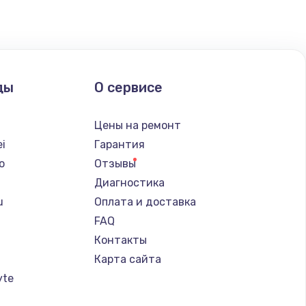
ать
ать
ды
О сервисе
ать
Цены на ремонт
ать
i
Гарантия
o
Отзывы
ать
Диагностика
u
Оплата и доставка
ать
FAQ
Контакты
ать
Карта сайта
yte
ать