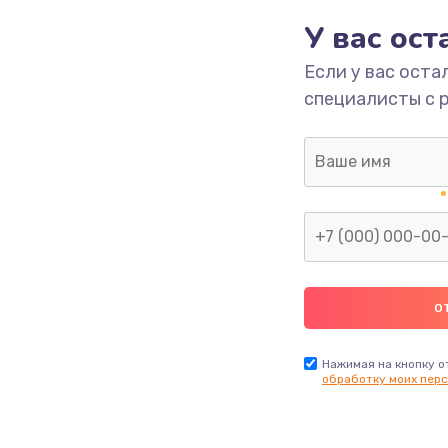
У вас ос
700 руб.
Заказ
Если у вас оста
специалисты с 
2500 руб.
Заказ
1400 руб.
Заказ
модуля
600 руб.
Заказ
1100 руб.
Заказ
900 руб.
Заказ
Нажимая на кнопку о
обработку моих перс
нфорки
900 руб.
Заказ