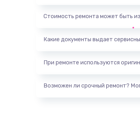
Замена, перепайка чипа
Стоимость ремонта может быть и
Замена HDMI-разъема
Какие документы выдает сервисны
Замена/Pемонт карбюратора
При ремонте используются оригин
Ремонт капиллярной трубки
Замена блока питания
Возможен ли срочный ремонт? Мог
Прошивка / разблокировка
Замена термостата
Замена реле