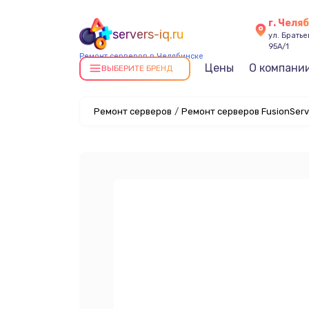
г. Челя
servers-iq.ru
ул. Брать
95А/1
Ремонт серверов в Челябинске
Цены
О компани
ВЫБЕРИТЕ БРЕНД
Ремонт серверов
/
Ремонт серверов FusionServ