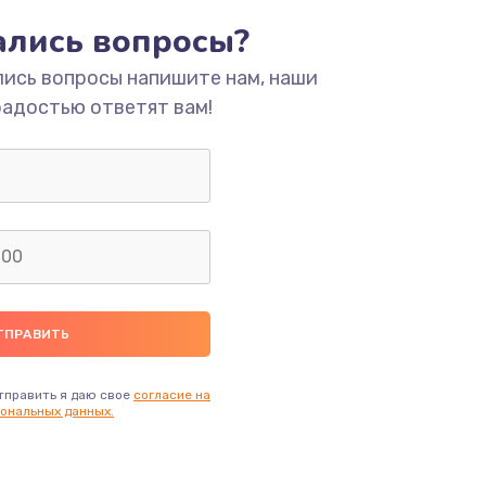
тались вопросы?
ать
лись вопросы напишите нам, наши
радостью ответят вам!
ать
ать
ать
ать
ать
тправить я даю свое
согласие на
ональных данных.
ать