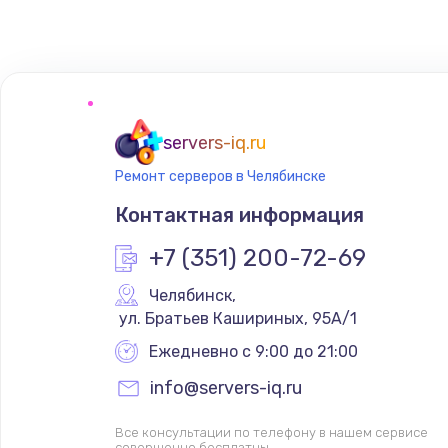
Замена сенсорного датчика
Замена сигнальной лампы
Замена системной платы
servers-iq.ru
Ремонт серверов в Челябинске
Замена температурного датчик
Контактная информация
Замена электроконфорки
+7 (351) 200-72-69
Челябинск
,
Техобслуживание
 ул. Братьев Кашириных, 95А/1
Ежедневно с 9:00 до 21:00
Установка / подключение / дем
info@servers-iq.ru
Прошивка
Все консультации по телефону в нашем сервисе
совершенно бесплатны