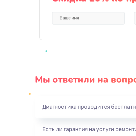
Профилактическая чистка
Прошивка BIOS
Замена северного моста
Ремонт южного моста
Мы ответили на вопр
Замена батарейки BIOS
Настройка BIOS
Диагностика проводится бесплат
Ремонт цепи питания
Есть ли гарантия на услуги ремон
Замена видеоадаптера (видеок