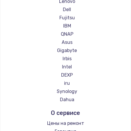
Lenovo
Замена тачпада
Dell
1745 руб.
Fujitsu
Заказать
IBM
QNAP
Замена корпуса
Asus
890 руб.
Gigabyte
Заказать
Irbis
Intel
Замена материнской платы
DEXP
1760 руб.
iru
Заказать
Synology
Dahua
О сервисе
Цены на ремонт