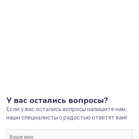
Замена звуковой карты
1500 руб.
Заказать
Замена USB порта
1245 руб.
Заказать
Замена разъёмов (HDMI, DVI, Дисплей порта)
390 руб.
Заказать
У вас остались вопросы?
Если у вас остались вопросы напишите нам,
Замена аккумулятора
наши специалисты с радостью ответят вам!
620 руб.
Заказать