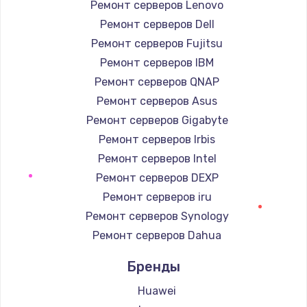
Ремонт серверов Lenovo
Настройка ОС
Ремонт серверов Dell
1160 руб.
Ремонт серверов Fujitsu
Заказать
Ремонт серверов IBM
Ремонт серверов QNAP
Чистка от пыли
Ремонт серверов Asus
1060 руб.
Ремонт серверов Gigabyte
Заказать
Ремонт серверов Irbis
Ремонт серверов Intel
Замена южного моста
Ремонт серверов DEXP
2750 руб.
Ремонт серверов iru
Заказать
Ремонт серверов Synology
Ремонт серверов Dahua
Замена контроллера питания
1490 руб.
Бренды
Заказать
Huawei