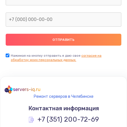
Замена клавиатуры
990 руб.
Заказать
Замена жесткого диска
745 руб.
Заказать
Нажимая на кнопку отправить я даю свое
согласие на
обработку моих персональных данных.
Ремонт цепей питания
2500 руб.
Заказать
servers-iq.ru
Ремонт серверов в Челябинске
Замена видеокарты
Контактная информация
2045 руб.
Заказать
+7 (351) 200-72-69