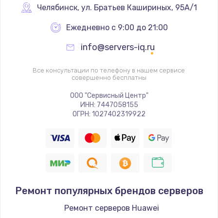
Ремонт разъема питания
Челябинск
,
 ул. Братьев Кашириных, 95А/1
1090 руб.
Ежедневно с 9:00 до 21:00
Заказать
info@servers-iq.ru
Замена видеочипа
Все консультации по телефону в нашем сервисе
2745 руб.
совершенно бесплатны
Заказать
ООО "Сервисный Центр"
ИНН: 7447058155
ОГРН: 1027402319922
Настройка BIOS
995 руб.
Заказать
Ремонт подсветки
1200 руб.
Ремонт популярных брендов серверов
Заказать
Ремонт серверов Huawei