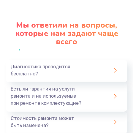
Замена северного моста
2750 руб.
Мы ответили на вопросы,
Заказать
которые нам задают чаще
всего
Замена экрана
940 руб.
Заказать
Диагностика проводится
бесплатно?
Замена шлейфа матрицы
1095 руб.
Есть ли гарантия на услуги
Заказать
ремонта и на используемые
при ремонте комплектующие?
Замена термопасты
1060 руб.
Стоимость ремонта может
быть изменена?
Заказать