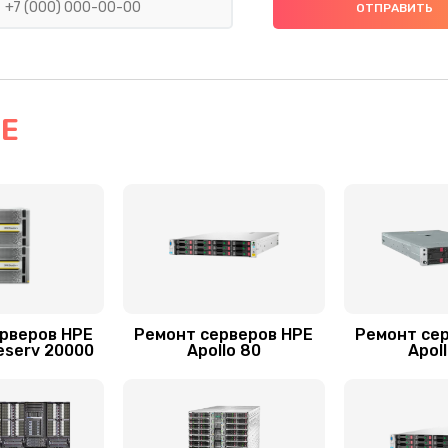
60 мин
1 год
20 мин
2 года
60 мин
1 год
PE
20 мин
1 год
30 мин
3 года
60 мин
1 год
рверов HPE
Ремонт серверов HPE
Ремонт се
ива, SCSI
eserv 20000
Apollo 80
Apol
50 мин
3 года
60 мин
2 года
S