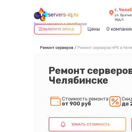
г. Челя
servers-iq.ru
ул. Брать
95А/1
Ремонт серверов в Челябинске
Цены
О компани
ВЫБЕРИТЕ БРЕНД
Ремонт серверов
/
Ремонт серверов HPE в Чел
Ремонт серверов
Челябинске
Стоимость ремонта
Ски
от 900 руб
до 
УЗНАТЬ СТОИМОСТЬ