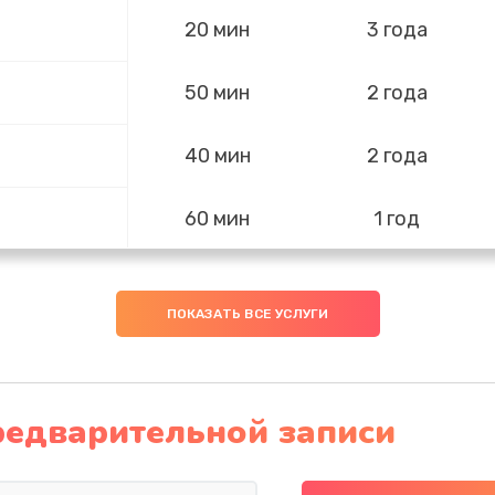
20 мин
3 года
50 мин
2 года
40 мин
2 года
е
60 мин
1 год
го
50 мин
3 года
ПОКАЗАТЬ ВСЕ УСЛУГИ
20 мин
2 года
редварительной записи
60 мин
1 год