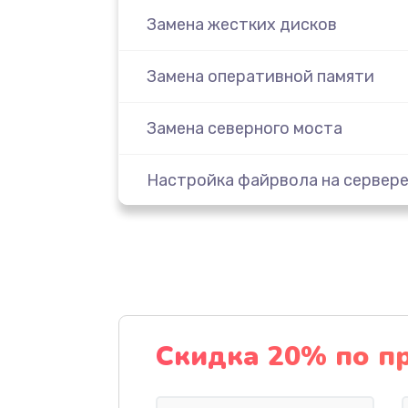
Замена жестких дисков
Замена оперативной памяти
Замена северного моста
Настройка файрвола на сервер
Ремонт и диагностика ленточно
автозагрузчика
Ремонт ленточного накопителя
Скидка 20% по п
Ремонт ленточной библиотеки