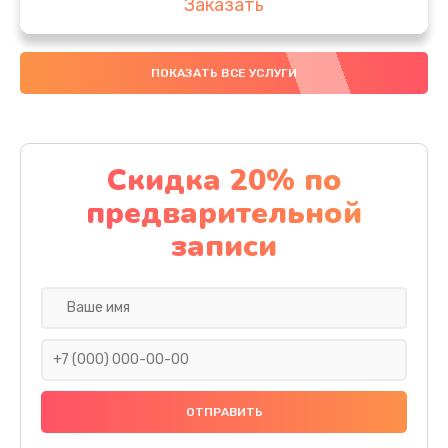
Заказать
Замена аккумулятора
ПОКАЗАТЬ ВСЕ УСЛУГИ
4000 руб.
Заказать
Замена материнской платы
Скидка 20% по
1100 руб.
предварительной
Заказать
записи
Замена масла
750 руб.
Заказать
Замена праймера
1000 руб.