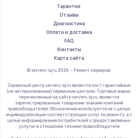
Гарантия
Замена электроконфорки
Отзывы
1300 руб.
Диагностика
Заказать
Оплата и доставка
FAQ
Техобслуживание
Контакты
900 руб.
Карта сайта
Заказать
© servers-iq.ru
2026
— Ремонт серверов.
Установка / подключение / демонтаж
Сервисный центр servers-iq.ru является пост гарантийным
1300 руб.
(не авторизованным) сервисным центром. Торговые марки,
перечисленные на сайте servers-iq.ru, являются
Заказать
зарегистрированным товарными знаками компаний
правообладателей. Обозначения используется не с целью
индивидуализации соответствующих услуг по ремонту, а с
Прошивка
целью информирования потребителей о предоставляемых
1400 руб.
услугах в отношении техники правообладателя
Заказать