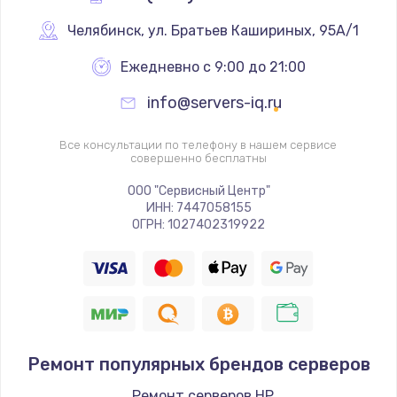
Замена реле
Челябинск
,
 ул. Братьев Кашириных, 95А/1
1000 руб.
Ежедневно с 9:00 до 21:00
Заказать
info@servers-iq.ru
Замена термопредохранителя
Все консультации по телефону в нашем сервисе
700 руб.
совершенно бесплатны
Заказать
ООО "Сервисный Центр"
ИНН: 7447058155
ОГРН: 1027402319922
Замена ТЭНа
2500 руб.
Заказать
Замена шнура
1400 руб.
Ремонт популярных брендов серверов
Заказать
Ремонт серверов HP