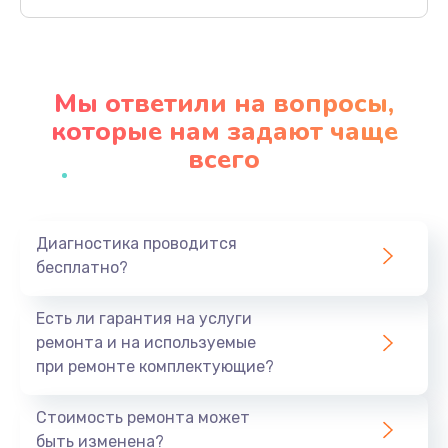
Заказать
Ремонт материнской платы
4500 руб.
Мы ответили на вопросы,
Заказать
которые нам задают чаще
всего
Профилактическая чистка
1000 руб.
Заказать
Диагностика проводится
бесплатно?
Прошивка BIOS
1920 руб.
Есть ли гарантия на услуги
Заказать
ремонта и на используемые
при ремонте комплектующие?
Замена северного моста
1440 руб.
Стоимость ремонта может
быть изменена?
Заказать