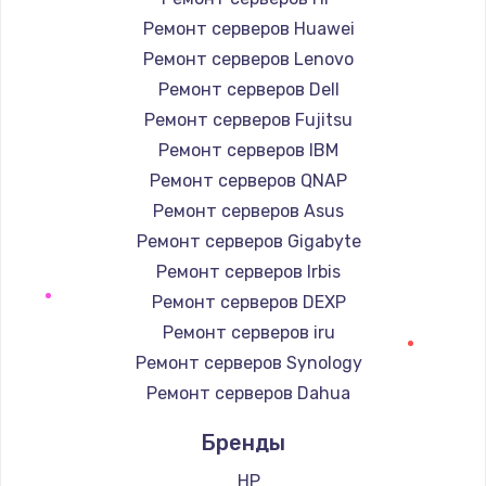
Ремонт серверов Huawei
Замена / ремонт электронного модуля
управления
Ремонт серверов Lenovo
600 руб.
Ремонт серверов Dell
Заказать
Ремонт серверов Fujitsu
Ремонт серверов IBM
Замена конфорки
Ремонт серверов QNAP
1100 руб.
Ремонт серверов Asus
Заказать
Ремонт серверов Gigabyte
Ремонт серверов Irbis
Замена платы сенсора
Ремонт серверов DEXP
900 руб.
Ремонт серверов iru
Заказать
Ремонт серверов Synology
Ремонт серверов Dahua
Замена регулятора режимов конфорки
Бренды
900 руб.
Заказать
HP