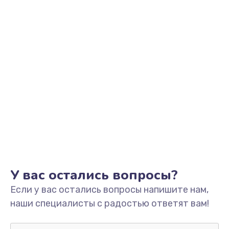
Замена видеоадаптера (видеокарты)
1800 руб.
Заказать
Замена, перепайка чипа
1300 руб.
Заказать
Замена HDMI-разъема
650 руб.
Заказать
У вас остались вопросы?
Если у вас остались вопросы напишите нам,
Замена/Pемонт карбюратора
наши специалисты с радостью ответят вам!
1300 руб.
Заказать