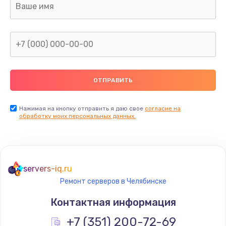
Ремонт капиллярной трубки
400 руб.
Заказать
Замена блока питания
1000 руб.
Заказать
Нажимая на кнопку отправить я даю свое
согласие на
обработку моих персональных данных.
Прошивка / разблокировка
900 руб.
Заказать
servers-iq.ru
Ремонт серверов в Челябинске
Замена термостата
Контактная информация
1200 руб.
Заказать
+7 (351) 200-72-69