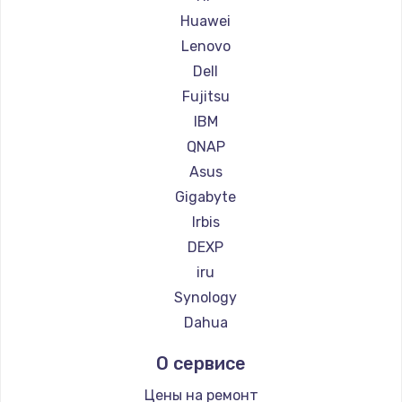
Huawei
Замена сенсорного датчика
Lenovo
1300 руб.
Dell
Заказать
Fujitsu
IBM
Замена сигнальной лампы
QNAP
1200 руб.
Asus
Заказать
Gigabyte
Irbis
Замена системной платы
DEXP
1500 руб.
iru
Заказать
Synology
Dahua
Замена температурного датчика
О сервисе
2500 руб.
Заказать
Цены на ремонт