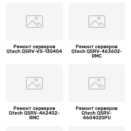
Заказать
Ремонт материнской платы
2800 руб.
Заказать
Ремонт серверов
Ремонт серверов
Замена блока питания
Qtech QSRV-VS-130404
Qtech QSRV-463602-
RMC
960 руб.
Заказать
Замена материнской платы
2560 руб.
Заказать
Ремонт серверов
Ремонт серверов
Qtech QSRV-462402-
Qtech QSRV-
RMC
460402GPU
Установка/Настройка RAID-массива, SCSI
контроллера