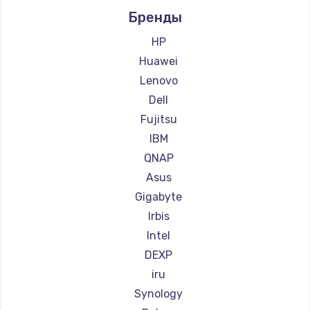
Бренды
Заказать
HP
Замена сенсорного датчика
Huawei
1300 руб.
Lenovo
Заказать
Dell
Fujitsu
Замена сигнальной лампы
IBM
1200 руб.
QNAP
Заказать
Asus
Gigabyte
Замена системной платы
Irbis
1500 руб.
Intel
Заказать
DEXP
iru
Замена температурного датчика
Synology
2500 руб.