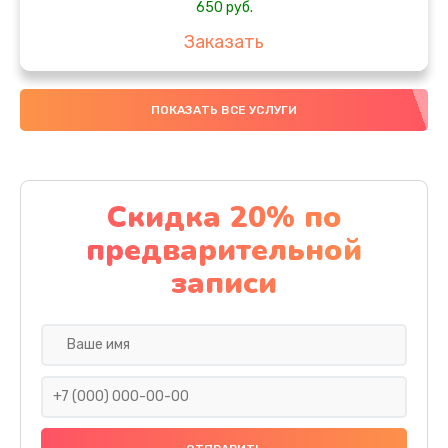
650 руб.
Заказать
Замена аккумулятора
ПОКАЗАТЬ ВСЕ УСЛУГИ
4000 руб.
Заказать
Замена материнской платы
Скидка 20% по
1100 руб.
предварительной
Заказать
записи
Замена масла
750 руб.
Заказать
Замена праймера