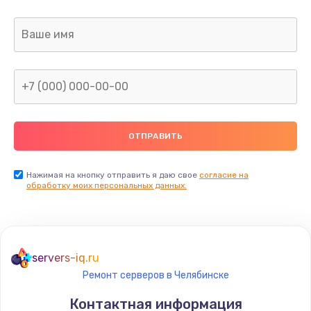
Заказать
Ремонт капиллярной трубки
400 руб.
Заказать
Замена блока питания
1000 руб.
Заказать
Нажимая на кнопку отправить я даю свое
согласие на
обработку моих персональных данных.
Прошивка / разблокировка
900 руб.
Заказать
servers-iq.ru
Ремонт серверов в Челябинске
Замена термостата
Контактная информация
1200 руб.