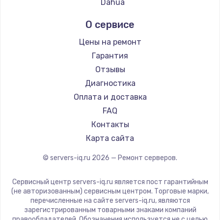
Dahua
Заказать
О сервисе
Замена электроконфорки
Цены на ремонт
1300 руб.
Гарантия
Заказать
Отзывы
Диагностика
Техобслуживание
Оплата и доставка
900 руб.
FAQ
Заказать
Контакты
Карта сайта
Установка / подключение / демонтаж
© servers-iq.ru
2026
— Ремонт серверов.
1300 руб.
Заказать
Сервисный центр servers-iq.ru является пост гарантийным
(не авторизованным) сервисным центром. Торговые марки,
перечисленные на сайте servers-iq.ru, являются
Прошивка
зарегистрированным товарными знаками компаний
1400 руб.
правообладателей. Обозначения используется не с целью