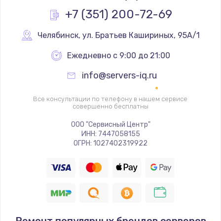
Заказать
+7 (351) 200-72-69
Замена реле
Челябинск
,
 ул. Братьев Кашириных, 95А/1
1000 руб.
Ежедневно с 9:00 до 21:00
Заказать
info@servers-iq.ru
Замена термопредохранителя
Все консультации по телефону в нашем сервисе
700 руб.
совершенно бесплатны
Заказать
ООО "Сервисный Центр"
ИНН: 7447058155
ОГРН: 1027402319922
Замена ТЭНа
2500 руб.
Заказать
Замена шнура
1400 руб.
Ремонт популярных брендов серверов