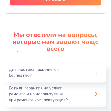
1000 руб.
Заказать
Ремонт материнской платы
4500 руб.
Мы ответили на вопросы,
Заказать
которые нам задают чаще
всего
Профилактическая чистка
1000 руб.
Заказать
Диагностика проводится
бесплатно?
Прошивка BIOS
1920 руб.
Есть ли гарантия на услуги
Заказать
ремонта и на используемые
при ремонте комплектующие?
Замена северного моста
1440 руб.