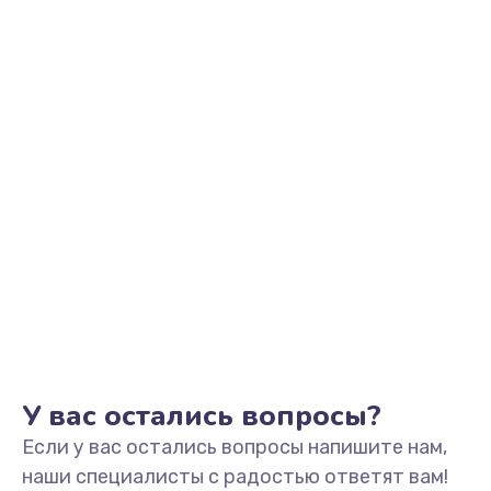
Заказать
Замена видеоадаптера (видеокарты)
1800 руб.
Заказать
Замена, перепайка чипа
1300 руб.
Заказать
Замена HDMI-разъема
650 руб.
Заказать
У вас остались вопросы?
Если у вас остались вопросы напишите нам,
Замена/Pемонт карбюратора
наши специалисты с радостью ответят вам!
1300 руб.