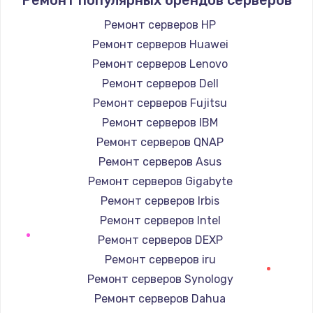
Заказать
Ремонт серверов HP
Ремонт серверов Huawei
Замена / ремонт электронного модуля
управления
Ремонт серверов Lenovo
600 руб.
Ремонт серверов Dell
Заказать
Ремонт серверов Fujitsu
Ремонт серверов IBM
Замена конфорки
Ремонт серверов QNAP
1100 руб.
Ремонт серверов Asus
Заказать
Ремонт серверов Gigabyte
Ремонт серверов Irbis
Замена платы сенсора
Ремонт серверов Intel
900 руб.
Ремонт серверов DEXP
Заказать
Ремонт серверов iru
Ремонт серверов Synology
Замена регулятора режимов конфорки
Ремонт серверов Dahua
900 руб.